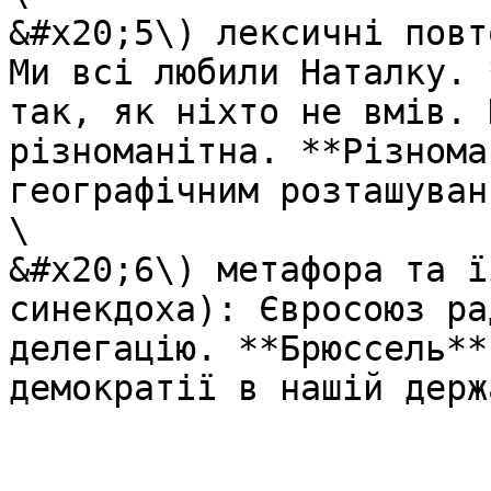
&#x20;5\) лексичні повт
Ми всі любили Наталку. 
так, як ніхто не вмів. 
різноманітна. **Різнома
географічним розташуван
\

&#x20;6\) метафора та ї
синекдоха): Євросоюз ра
делегацію. **Брюссель**