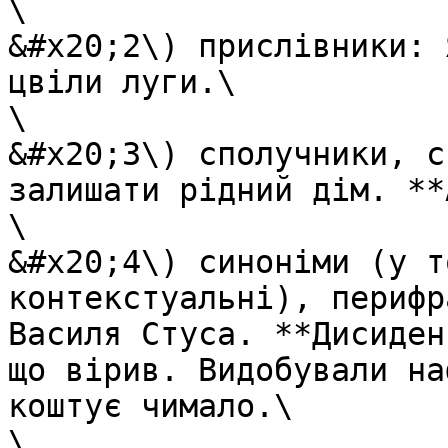
\

&#x20;2\) прислівники: 
цвіли луги.\

\

&#x20;3\) сполучники, с
залишати рідний дім. **
\

&#x20;4\) синоніми (у т
контекстуальні), перифр
Василя Стуса. **Дисиден
що вірив. Видобували на
коштує чимало.\

\
