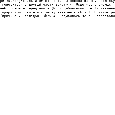
ри <strong>швидкій зміні подій чи несподіваному наслідку
 говориться в другій частині.<br> 4. Якщо <strong>зміст 
небі сонце – серед нив я (М. Коцюбинський). – Зіставленн
 вдарили морози – ліс знову зазеленів.<br> 3. Прийшов ра