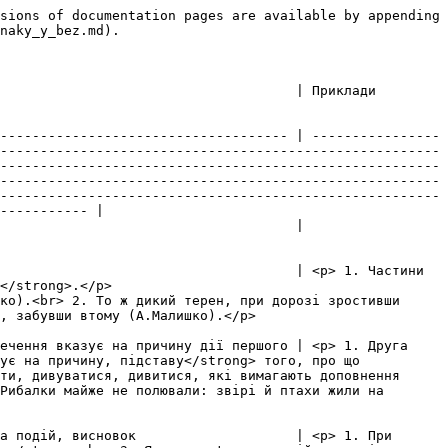
sions of documentation pages are available by appending 
naky_y_bez.md).

                                                                                                                                                              
------------------------------------ | ----------------
-------------------------------------------------------
-------------------------------------------------------
-------------------------------------------------------
-------------------------------------------------------
----------- |

                                                                                                                                       
                                     | <p> 1. Частини 
                                         
ко).<br> 2. То ж дикий терен, при дорозі зростивши 
                                                           
ечення вказує на причину дії першого | <p> 1. Друга 
ує на причину, підставу</strong> того, про що 
ти, дивуватися, дивитися, які вимагають доповнення 
Рибалки майже не полювали: звірі й птахи жили на 
а подій, висновок                    | <p> 1. При 