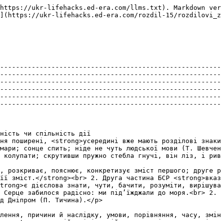
https://ukr-lifehacks.ed-era.com/llms.txt). Markdown ver
](https://ukr-lifehacks.ed-era.com/rozdil-15/rozdilovi_z
                                                                                                                                                                                           
--------------------------------------------------------
--------------------------------------------------------
--------------------------------------------------------
--------------------------------------------------------
--------------------------------------------------------
--------------------------------------------------------
                                                                                                                                                                                                       
ність чи спільність дії                                 
                                                                                                                                                                   
мари; сонце спить; ніде не чуть людської мови (Т. Шевчен
 ліз, і рив, забувши втому (А.Малишко).</p>                                                            
, розкриває, пояснює, конкретизує зміст першого; друге р
її зміст.</strong><br> 2. Друга частина БСР <strong>вказ
trong>є дієслова знати, чути, бачити, розуміти, вирішува
 Серце забилося радісно: ми під’їжджали до моря.<br> 2. 
                                                                                                    
лення, причини й наслідку, умови, порівняння, часу, змін