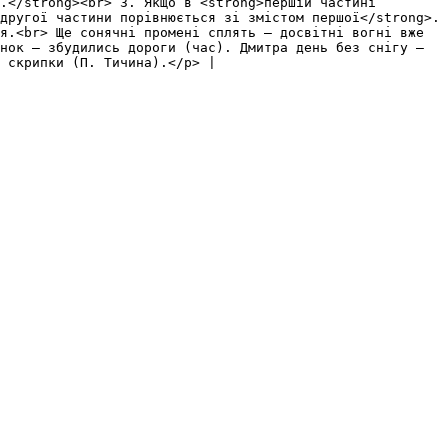
.</strong><br> 3. Якщо в <strong>першій частині 
другої частини порівнюється зі змістом першої</strong>.
я.<br> Ще сонячні промені сплять – досвітні вогні вже 
нок – збудились дороги (час). Дмитра день без снігу – 