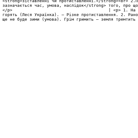
<strong>зіставленні чи протиставленні.</strong><br> 2.П
зазначається час, умова, наслідок</strong> того, про що
</p>                                       | <p> 1. На 
горять (Леся Українка). – Різке протиставлення. 2. Рано