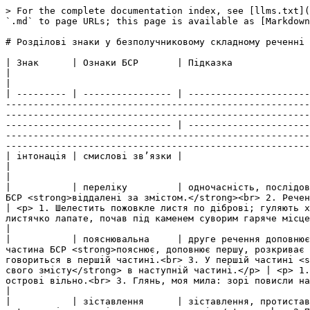
> For the complete documentation index, see [llms.txt](
`.md` to page URLs; this page is available as [Markdown
# Розділові знаки у безполучниковому складному реченні

| Знак      | Ознаки БСР       | Підказка                                                                                                           | Приклади                          
|                                                                                                                                                                                                                                                                                                                                                                                                                                       
|

| --------- | ---------------- | ----------------------
-------------------------------------------------------
-------------------------------------------------------
------------------------------ | ----------------------
-------------------------------------------------------
-------------------------------------------------------
| інтонація | смислові зв’язки |                                                                                                                    |                                              
|                                                                                                                                                                                                                                                                                                                                                                                                                                       
|

|           | переліку         | одночасність, послідов
БСР <strong>віддалені за змістом.</strong><br> 2. Речення поширені, <strong>усередині вже мають розділові знаки</strong>.</p>                                   
| <p> 1. Шелестить пожовкле листя по діброві; гуляють х
листячко лапате, почав під каменем суворим гаряче місце колупати; скрутивши пружно стебла гнучі, він
|

|           | пояснювальна     | друге речення доповнює
частина БСР <strong>пояснює, доповнює першу, розкриває 
говориться в першій частині.<br> 3. У першій частині <s
свого змісту</strong> в наступній частині.</p> | <p> 1.
острові вільно.<br> 3. Глянь, моя мила: зорі повисли над Дніпром (П. Тичина).</p>                                                                                                                                  
|

|           | зіставлення      | зіставлення, протистав